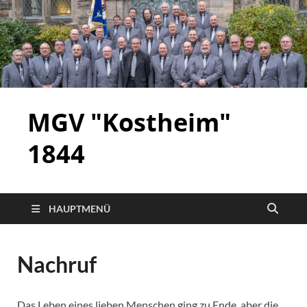
MGV "Kostheim"
1844
HAUPTMENÜ
Nachruf
Das Leben eines lieben Menschen ging zu Ende, aber die